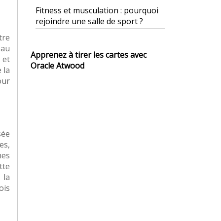
Fitness et musculation : pourquoi
rejoindre une salle de sport ?
tre
eau
Apprenez à tirer les cartes avec
 et
Oracle Atwood
 la
our
sée
es,
nes
tte
 la
ois