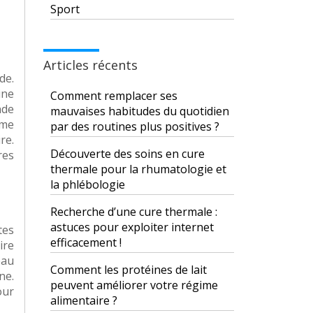
Sport
Articles récents
de.
ine
Comment remplacer ses
nde
mauvaises habitudes du quotidien
ème
par des routines plus positives ?
re.
Découverte des soins en cure
res
thermale pour la rhumatologie et
la phlébologie
Recherche d’une cure thermale :
astuces pour exploiter internet
tes
efficacement !
ire
eau
Comment les protéines de lait
ne.
peuvent améliorer votre régime
our
alimentaire ?