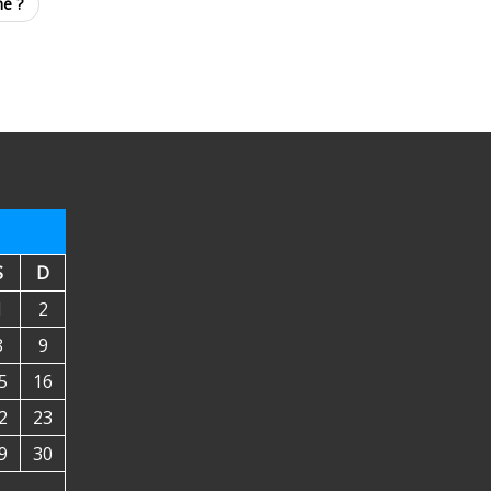
ne ?
S
D
1
2
8
9
5
16
2
23
9
30