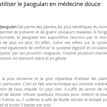
utiliser le jiaogulan en médecine douce
jiaogulan
fait partie des plantes les plus bénéfiques du mon
permet de prévenir et de guérir plusieurs maladies. A l’orig
tionnelle, le jiaogulan est aujourd’hui reconnu par le mo
e de plus en plus. En effet, outre ses effets sur le syst
met également de renforcer le système digestif et circulatoi
 d’épater par ses pouvoirs magiques. Il existe plusieurs maniè
écoction, en teinture-mère et en gélule.
 la plus ancienne et la plus répandue d’utiliser les plan
 particulier. C’est en fait une technique qui consiste à extra
tion de l’eau chaude. En plus clair, il suffit de verser de l’
et de laisser infuser quelques minutes pour obtenir la tisa
 fraîche ou 2 cuillères à café de feuille séchée et broyée p
es et buvez 3 tasses par jour.