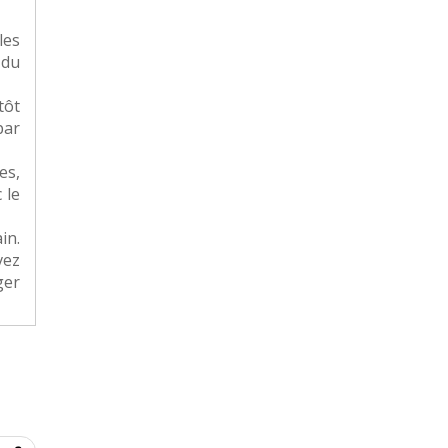
les
 du
tôt
par
es,
 le
in.
vez
ger