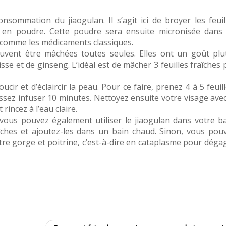
sommation du jiaogulan. Il s’agit ici de broyer les feuil
e en poudre. Cette poudre sera ensuite micronisée dans
 comme les médicaments classiques.
euvent être mâchées toutes seules. Elles ont un goût plu
sse et de ginseng. L’idéal est de mâcher 3 feuilles fraîches 
cir et d’éclaircir la peau. Pour ce faire, prenez 4 à 5 feuill
ssez infuser 10 minutes. Nettoyez ensuite votre visage avec
incez à l’eau claire.
, vous pouvez également utiliser le jiaogulan dans votre ba
aîches et ajoutez-les dans un bain chaud. Sinon, vous pou
otre gorge et poitrine, c’est-à-dire en cataplasme pour déga