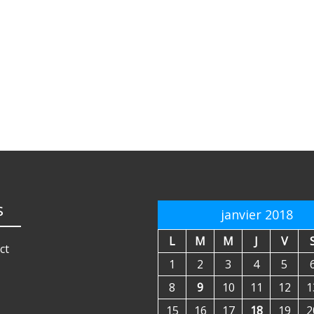
s
janvier 2018
L
M
M
J
V
ct
1
2
3
4
5
8
9
10
11
12
1
15
16
17
18
19
2