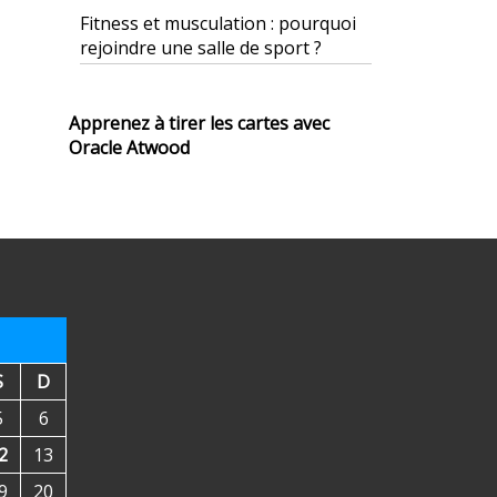
Fitness et musculation : pourquoi
rejoindre une salle de sport ?
Apprenez à tirer les cartes avec
Oracle Atwood
S
D
5
6
2
13
9
20