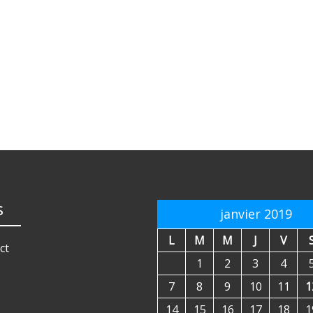
s
janvier 2019
L
M
M
J
V
ct
1
2
3
4
7
8
9
10
11
1
14
15
16
17
18
1