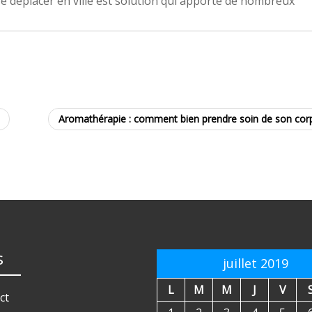
 se déplacer en ville est solution qui apporte de nombreux
Aromathérapie : comment bien prendre soin de son cor
s
juillet 2019
L
M
M
J
V
ct