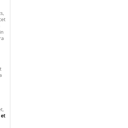
s,
cet
n
in
ra
t
a
t,
 et