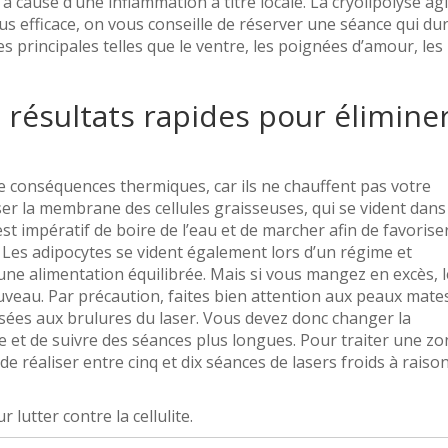
t à cause d’une inflammation à titre locale. La cryolipolyse agi
us efficace, on vous conseille de réserver une séance qui du
 principales telles que le ventre, les poignées d’amour, les
s résultats rapides pour élimine
de conséquences thermiques, car ils ne chauffent pas votre
r la membrane des cellules graisseuses, qui se vident dans 
est impératif de boire de l’eau et de marcher afin de favorise
s. Les adipocytes se vident également lors d’un régime et
 une alimentation équilibrée. Mais si vous mangez en excès, 
uveau. Par précaution, faites bien attention aux peaux mate
sées aux brulures du laser. Vous devez donc changer la
le et de suivre des séances plus longues. Pour traiter une z
de réaliser entre cinq et dix séances de lasers froids à raiso
lutter contre la cellulite.