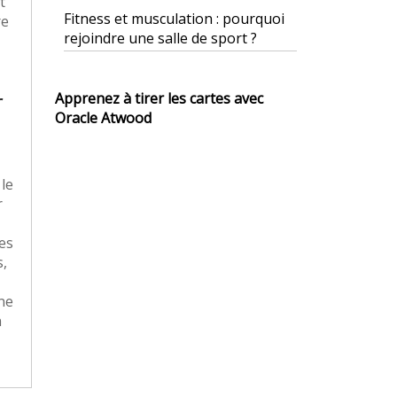
t
Fitness et musculation : pourquoi
re
rejoindre une salle de sport ?
r
Apprenez à tirer les cartes avec
Oracle Atwood
le
r
les
s,
one
n