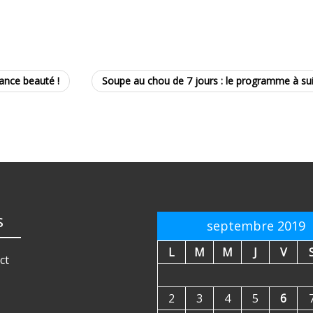
dance beauté !
Soupe au chou de 7 jours : le programme à su
s
septembre 2019
L
M
M
J
V
ct
2
3
4
5
6