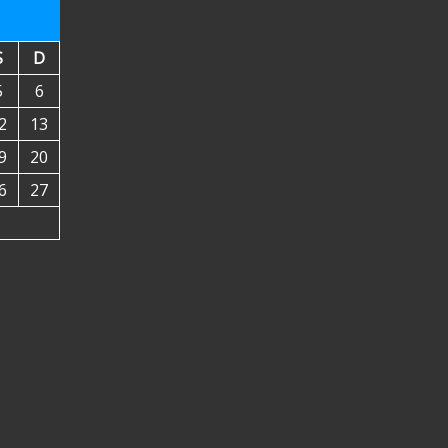
S
D
5
6
2
13
9
20
6
27