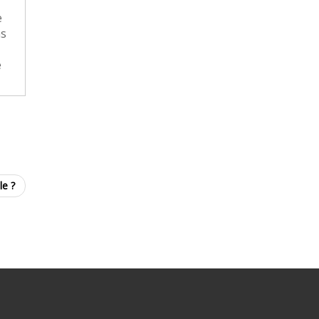
e
as
e
le ?