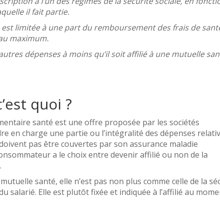
scription à l’un des régimes de la sécurité sociale, en foncti
uelle il fait partie.
 est limitée à une part du remboursement des frais de sant
s au maximum.
 autres dépenses à moins qu’il soit affilié à une mutuelle san
’est quoi ?
entaire santé est une offre proposée par les sociétés
dre en charge une partie ou l’intégralité des dépenses relati
ne doivent pas être couvertes par son assurance maladie
consommateur a le choix entre devenir affilié ou non de la
.
 mutuelle santé, elle n’est pas non plus comme celle de la sé
u salarié. Elle est plutôt fixée et indiquée à l’affilié au mome