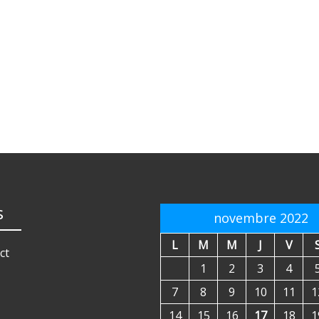
s
novembre 2022
L
M
M
J
V
ct
1
2
3
4
7
8
9
10
11
1
14
15
16
17
18
1