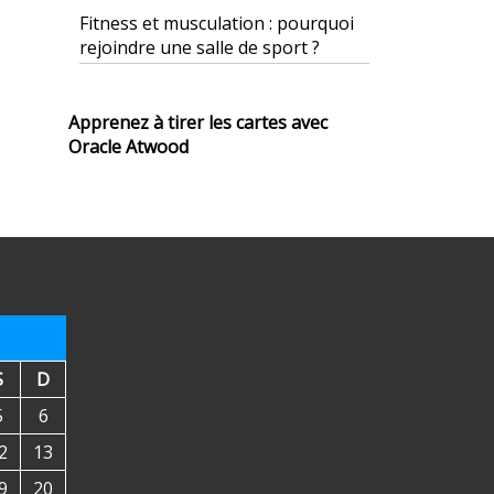
Fitness et musculation : pourquoi
rejoindre une salle de sport ?
Apprenez à tirer les cartes avec
Oracle Atwood
S
D
5
6
2
13
9
20