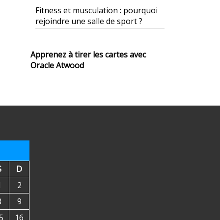
Fitness et musculation : pourquoi
rejoindre une salle de sport ?
Apprenez à tirer les cartes avec
Oracle Atwood
S
D
1
2
8
9
5
16