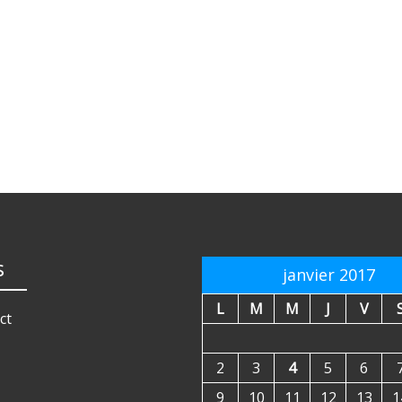
s
janvier 2017
L
M
M
J
V
ct
2
3
4
5
6
9
10
11
12
13
1