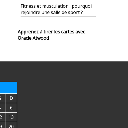
Fitness et musculation : pourquoi
rejoindre une salle de sport ?
Apprenez à tirer les cartes avec
Oracle Atwood
S
D
5
6
2
13
9
20