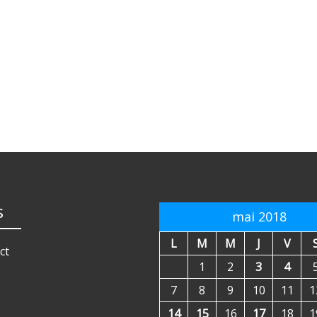
s
mai 2018
L
M
M
J
V
ct
1
2
3
4
7
8
9
10
11
1
14
15
16
17
18
1