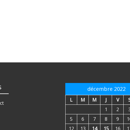
s
décembre 2022
L
M
M
J
V
ct
1
2
5
6
7
8
9
1
12
13
14
15
16
1