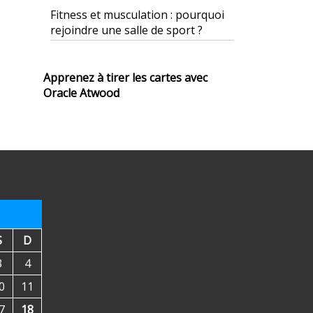
Fitness et musculation : pourquoi
rejoindre une salle de sport ?
Apprenez à tirer les cartes avec
Oracle Atwood
S
D
3
4
0
11
7
18